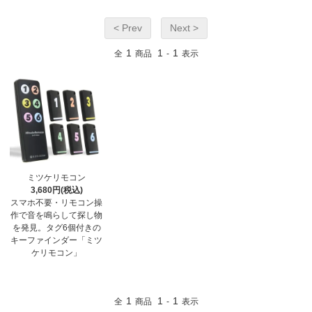
< Prev
Next >
1
1
1
全
商品
-
表示
ミツケリモコン
3,680円(税込)
スマホ不要・リモコン操
作で音を鳴らして探し物
を発見。タグ6個付きの
キーファインダー「ミツ
ケリモコン」
1
1
1
全
商品
-
表示