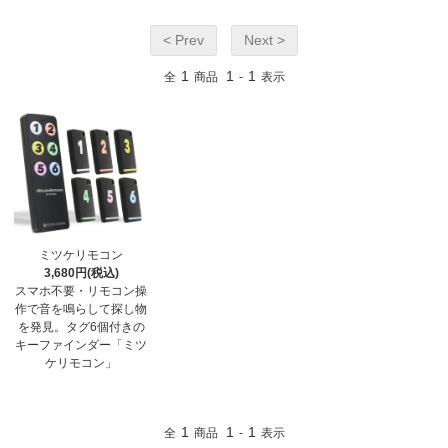
< Prev
Next >
1
1
1
全
商品
-
表示
ミツケリモコン
3,680円(税込)
スマホ不要・リモコン操
作で音を鳴らして探し物
を発見。タグ6個付きの
キーファインダー「ミツ
ケリモコン」
1
1
1
全
商品
-
表示