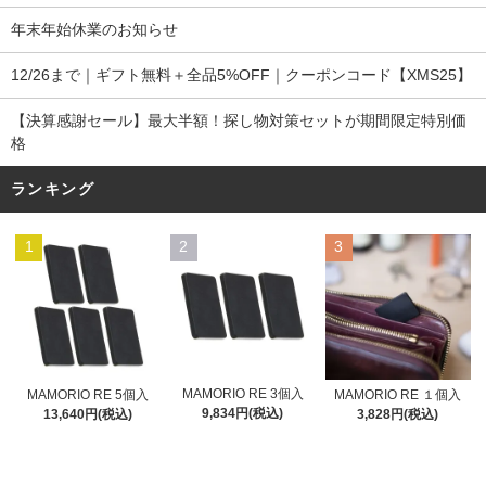
年末年始休業のお知らせ
12/26まで｜ギフト無料＋全品5%OFF｜クーポンコード【XMS25】
【決算感謝セール】最大半額！探し物対策セットが期間限定特別価
格
ランキング
1
2
3
MAMORIO RE 3個入
MAMORIO RE 5個入
MAMORIO RE １個入
9,834円(税込)
13,640円(税込)
3,828円(税込)